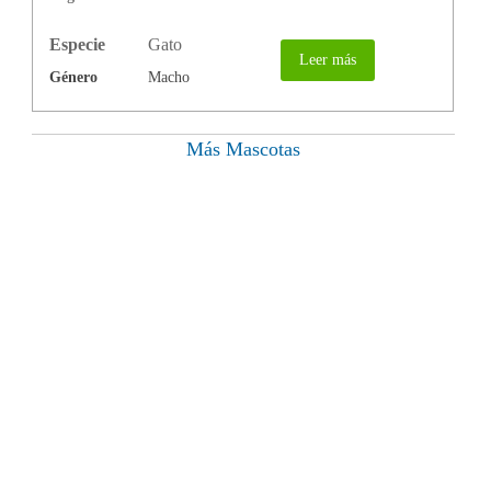
Especie
Gato
Leer más
Género
Macho
Más Mascotas