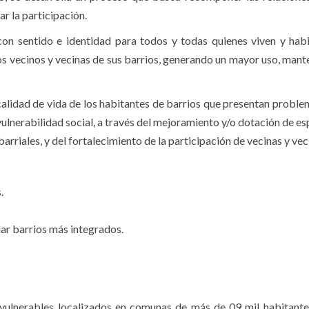
r la participación.
on sentido e identidad para todos y todas quienes viven y habi
los vecinos y vecinas de sus barrios, generando un mayor uso, mant
 calidad de vida de los habitantes de barrios que presentan probl
ulnerabilidad social, a través del mejoramiento y/o dotación de e
rriales, y del fortalecimiento de la participación de vecinas y vec
.
iar barrios más integrados.
 vulnerables localizados en comunas de más de 09 mil habitante