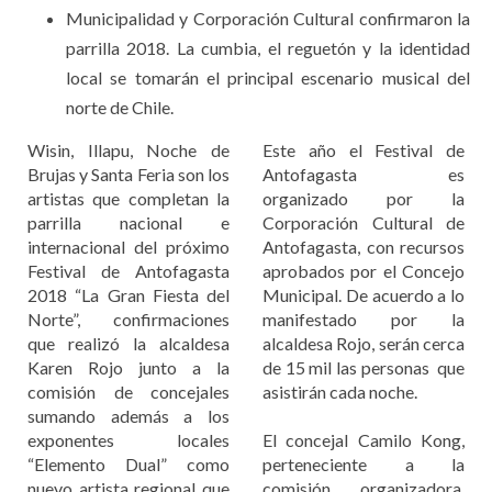
Municipalidad y Corporación Cultural confirmaron la
parrilla 2018. La cumbia, el reguetón y la identidad
local se tomarán el principal escenario musical del
norte de Chile.
Wisin, Illapu, Noche de
Este año el Festival de
Brujas y Santa Feria son los
Antofagasta es
artistas que completan la
organizado por la
parrilla nacional e
Corporación Cultural de
internacional del próximo
Antofagasta, con recursos
Festival de Antofagasta
aprobados por el Concejo
2018 “La Gran Fiesta del
Municipal. De acuerdo a lo
Norte”, confirmaciones
manifestado por la
que realizó la alcaldesa
alcaldesa Rojo, serán cerca
Karen Rojo junto a la
de 15 mil las personas que
comisión de concejales
asistirán cada noche.
sumando además a los
exponentes locales
El concejal Camilo Kong,
“Elemento Dual” como
perteneciente a la
nuevo artista regional que
comisión organizadora,