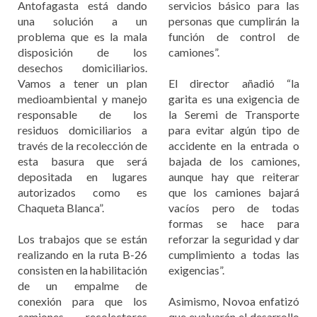
Antofagasta está dando
servicios básico para las
una solución a un
personas que cumplirán la
problema que es la mala
función de control de
disposición de los
camiones”.
desechos domiciliarios.
Vamos a tener un plan
El director añadió “la
medioambiental y manejo
garita es una exigencia de
responsable de los
la Seremi de Transporte
residuos domiciliarios a
para evitar algún tipo de
través de la recolección de
accidente en la entrada o
esta basura que será
bajada de los camiones,
depositada en lugares
aunque hay que reiterar
autorizados como es
que los camiones bajará
Chaqueta Blanca”.
vacíos pero de todas
formas se hace para
Los trabajos que se están
reforzar la seguridad y dar
realizando en la ruta B-26
cumplimiento a todas las
consisten en la habilitación
exigencias”.
de un empalme de
conexión para que los
Asimismo, Novoa enfatizó
camiones recolectores
que evaluarán el desarrollo